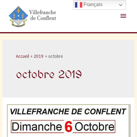
Aller
Français
au
Menu
contenu
princ
Accueil
2019
octobre
octobre 2019