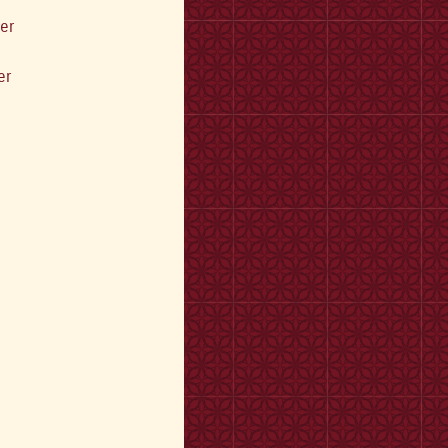
er
er