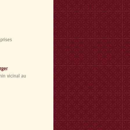
prises
rger
in vicinal au