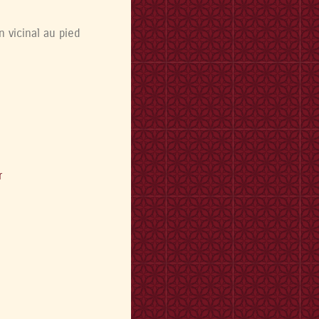
 vicinal au pied
r