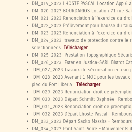
DM_019_2023 LHOSTE PASCAL Location App 6 au
DM_020_2023 BOURDARIOS Location 71 rue Sai
DM_021_2023 Renonciation à l’exercice du droit
DM_022_2023 Prélèvement pour hausse du taux 
DM_023_2023 Renonciation à l’exercice du droi
DM_024_2023 travaux
de protection contre
le r
sélectionnées
Télécharger
DM_025_2023 Prestation Topographique Sécurisa
DM_026_2023 Ester en Justice-SARL Bistrot Cat
DM_027_2023 Travaux de sécurisation en eau pot
DM_028_2023 Avenant 1 MOE pour les travaux de 
pied du Fort Liberia
Télécharger
DM_029_2023 Renonciation droit de préemptio
DM_030_2023 Départ Schmitt Daphnée- Remb
DM_031_2023 Renonciation droit de préemptio
DM_032_2023 Départ Lhoste Pascal – Rembour
DM_033_2023 Départ Sacko Massira – Rembour
DM_034_2023 Pont Saint Pierre – Mouvements d