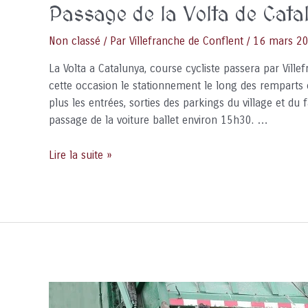
Passage de la Volta de Cat
Non classé
/ Par
Villefranche de Conflent
/
16 mars 2
La Volta a Catalunya, course cycliste passera par Vill
cette occasion le stationnement le long des remparts c
plus les entrées, sorties des parkings du village et 
passage de la voiture ballet environ 15h30. …
Passage
Lire la suite »
de
la
Volta
de
Catalunya
cyclisme