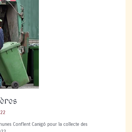
ères
022
munes Conflent Canigó pour la collecte des
022.