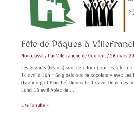
Fête de Pâques à Villefranc
Non classé
/ Par
Villefranche de Conflent
/
26 mars 2
Les Gegants (Géants) sont de retour pour les fêtes de
16 avril à 16h « Goig dels ous de xocolata » avec Les 
(Faubourg et Placette) Dimanche 17 avril Défilé des G
Lundi 18 avril Aplec de …
Fête
Lire la suite »
de
Pâques
à