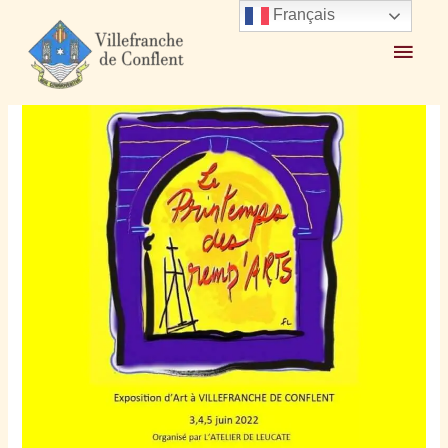
Français
Accueil
2022
mai
24
Le Primtemps DES REMPARTS