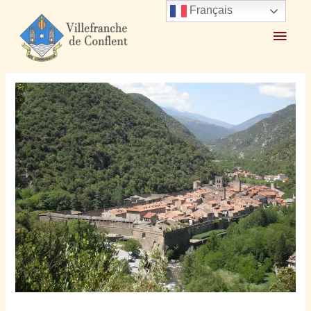
Français
Accueil
2023
novembre
22
Réunion publique le 5 décembre à 18h30 et Informations
municipales