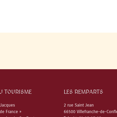
DU TOURISME
LES REMPARTS
 Jacques
2 rue Saint Jean
 de France »
66500 Villefranche-de-Confl