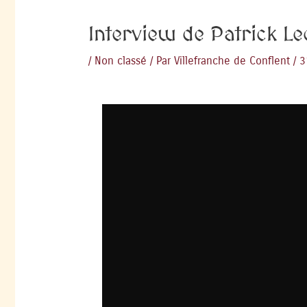
Interview de Patrick L
/
Non classé
/ Par
Villefranche de Conflent
/
3