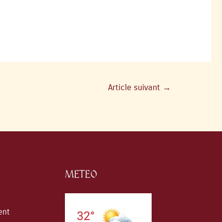
Article suivant
→
METEO
ent