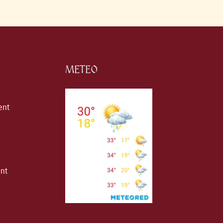
METEO
ent
ent