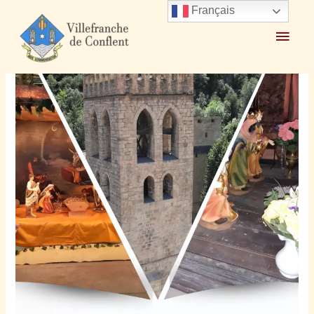
Français
Accueil
2024
décembre
24
Ouverture église 25 décembre