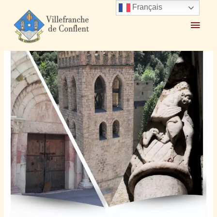
Français
Accueil
2025
février
15
Messe dimanche 16 février 9h30