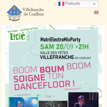
Français
Accueil
2025
septembre
5
Boom boum boom soigne ton dancefloor !