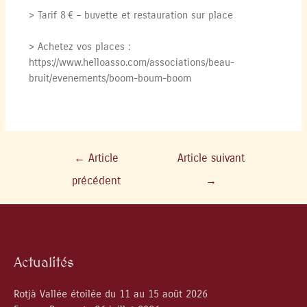
> Tarif 8 € – buvette et restauration sur place
> Achetez vos places :
https://www.helloasso.com/associations/beau-
bruit/evenements/boom-boum-boom
←
Article
Article suivant
précédent
→
Actualités
Rotjà Vallée étoilée du 11 au 15 août 2026