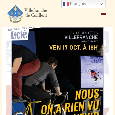
Français
Accueil
2025
octobre
17
Spectacle On n’a rien vu venir 17 oct 2025