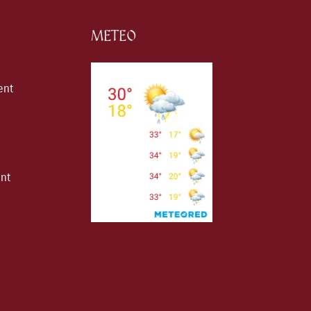
METEO
ent
ent