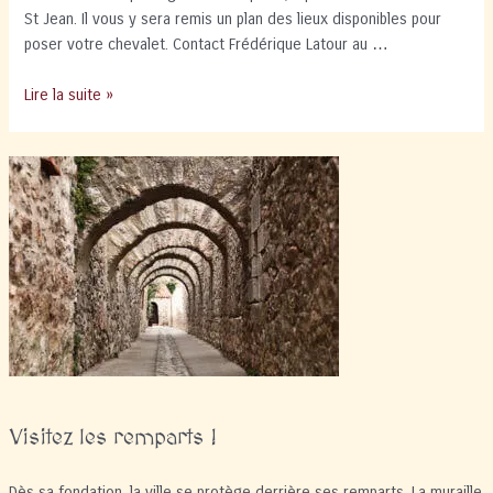
St Jean. Il vous y sera remis un plan des lieux disponibles pour
poser votre chevalet. Contact Frédérique Latour au …
La
Lire la suite »
rue
est
vers
l’art
Visitez les remparts !
Dès sa fondation, la ville se protège derrière ses remparts. La muraille