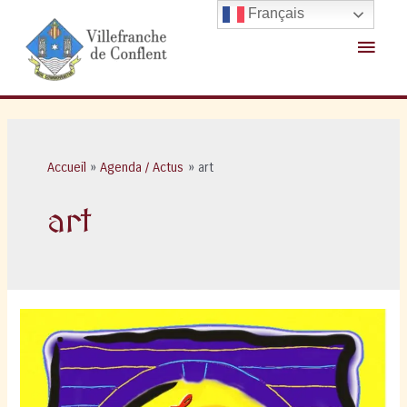
Aller
Français
au
Menu
contenu
princ
Accueil
Agenda / Actus
art
art