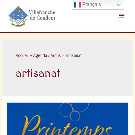
Aller
Français
au
Menu
contenu
princ
Accueil
Agenda / Actus
artisanat
artisanat