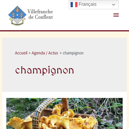
Aller
Français
au
Menu
contenu
princ
Accueil
Agenda / Actus
champignon
champignon