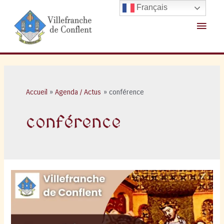
Aller
Français
au
Menu
contenu
princ
Accueil
Agenda / Actus
conférence
conférence