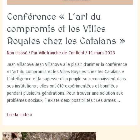
Conférence « L’art du
compromis et les Villes
Royales chez les Catalans »
Non classé
/ Par
Villefranche de Conflent
/
11 mars 2023
Jean Villanove Jean Villanove a le plaisir d’animer la conférence
« L’art du compromis et les Villes Royales chez les Catalans »
L’intelligence et la sagesse d’un peuple se reconnaissent dans
ses institutions ; elles ont été expérimentées et bonifiées
pendant plusieurs générations. Pour trouver une solution aux
problèmes sociaux, il existe deux possibilités : Les armes …
Conférence
Lire la suite »
« L’art
du
compromis