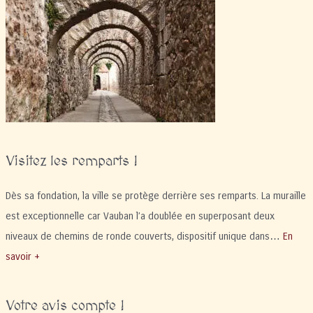
et
les
Villes
Royales
chez
les
Catalans »
Visitez les remparts !
Dès sa fondation, la ville se protège derrière ses remparts. La muraille
est exceptionnelle car Vauban l’a doublée en superposant deux
niveaux de chemins de ronde couverts, dispositif unique dans…
En
savoir +
Votre avis compte !