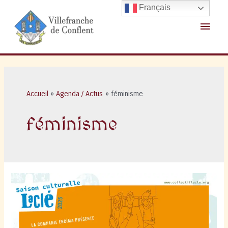
Aller
Français
au
Menu
contenu
princ
Accueil
Agenda / Actus
féminisme
féminisme