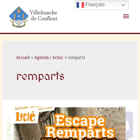
Aller
Français
au
Menu
contenu
princ
Accueil
Agenda / Actus
remparts
remparts