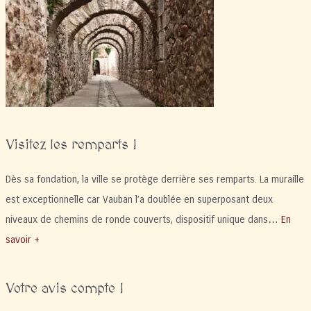
Remparts
Jeudi
26
février
et
Jeudi
5
mars
2026
Visitez les remparts !
15h
Dès sa fondation, la ville se protège derrière ses remparts. La muraille
est exceptionnelle car Vauban l’a doublée en superposant deux
niveaux de chemins de ronde couverts, dispositif unique dans…
En
savoir +
Votre avis compte !