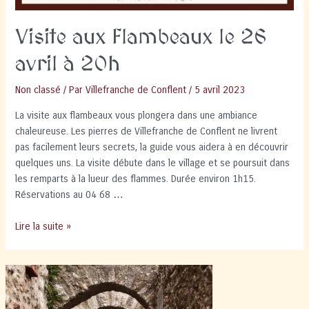
Visite aux Flambeaux le 26
avril à 20h
Non classé
/ Par
Villefranche de Conflent
/
5 avril 2023
La visite aux flambeaux vous plongera dans une ambiance
chaleureuse. Les pierres de Villefranche de Conflent ne livrent
pas facilement leurs secrets, la guide vous aidera à en découvrir
quelques uns. La visite débute dans le village et se poursuit dans
les remparts à la lueur des flammes. Durée environ 1h15.
Réservations au 04 68 …
Visite
Lire la suite »
aux
Flambeaux
le
26
avril