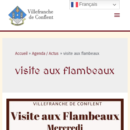
Aller
Français
au
Menu
contenu
princ
Accueil
Agenda / Actus
visite aux flambeaux
visite aux flambeaux