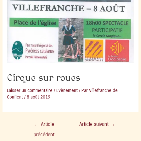
Cirque sur roues
Laisser un commentaire
/
Evènement
/ Par
Villefranche de
Conflent
/
8 août 2019
Navigation
←
Article
Article suivant
→
de
précédent
l’article