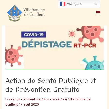
Aller
Français
au
Menu
Accueil
2020
août
7
contenu
Action de Santé Publique et de Prévention Gratuite
princ
Action de Santé Publique et
de Prévention Gratuite
Laisser un commentaire
/
Non classé
/ Par
Villefranche de
Conflent
/
7 août 2020