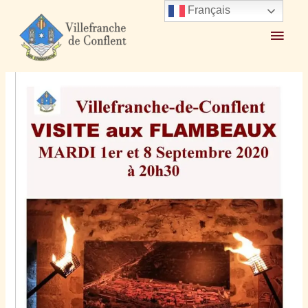
Aller
Français
au
Menu
Accueil
2020
août
27
contenu
Visites aux flambeaux 1er et 8 septembre 2020
princ