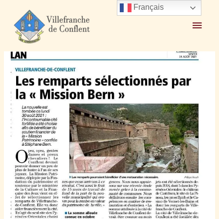
Aller
Français
au
Menu
Accueil
2021
octobre
1
contenu
Les Remparts séléctionnés par la « Mission Bern »
princ