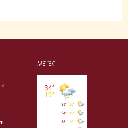
METEO
ent
nt