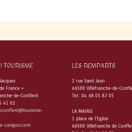
est
vers
l’art
U TOURISME
LES REMPARTS
 Jacques
2 rue Saint Jean
 de France »
66500 Villefranche-de-Confl
ranche-de-Conflent
Tel : 04 68 05 87 05
05 41 02
deconflent@tourisme-
LA MAIRIE
1 place de l’Eglise
e-canigou.com
66500 Villefranche de Confle