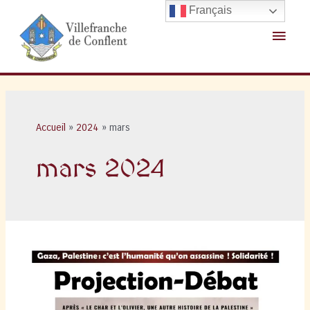
Aller
Français
au
Menu
contenu
princ
Accueil
2024
mars
mars 2024