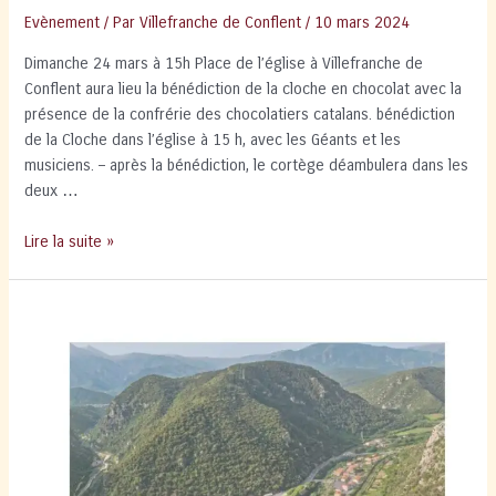
Evènement
/ Par
Villefranche de Conflent
/
10 mars 2024
Dimanche 24 mars à 15h Place de l’église à Villefranche de
Conflent aura lieu la bénédiction de la cloche en chocolat avec la
présence de la confrérie des chocolatiers catalans. bénédiction
de la Cloche dans l’église à 15 h, avec les Géants et les
musiciens. – après la bénédiction, le cortège déambulera dans les
deux …
Bénédiction
Lire la suite »
de
la
cloche
en
chocolat
Dimanche
24
mars
2024