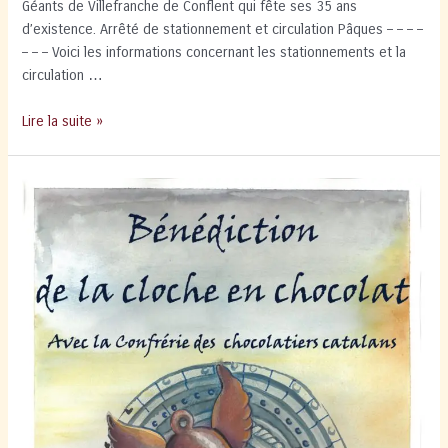
Géants de Villefranche de Conflent qui fête ses 35 ans
d’existence. Arrêté de stationnement et circulation Pâques – – – –
– – – Voici les informations concernant les stationnements et la
circulation …
Fêtes
Lire la suite »
de
Pâques
à
Villefranche
de
Conflent
du
30
mars
au
1er
avril