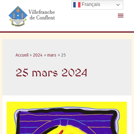
Aller
Français
au
Menu
contenu
princ
Accueil
2024
mars
25
25 mars 2024