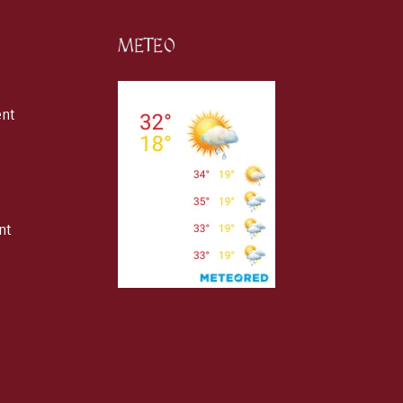
METEO
ent
nt