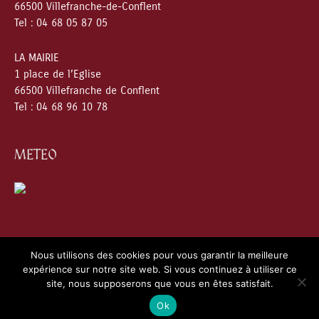
66500 Villefranche-de-Conflent
Tel : 04 68 05 87 05
LA MAIRIE
1 place de l’Eglise
66500 Villefranche de Conflent
Tel : 04 68 96 10 78
METEO
Nous utilisons des cookies pour vous garantir la meilleure
expérience sur notre site web. Si vous continuez à utiliser ce
Copyright © 2026
Villefranche de Conflent
| Création
site, nous supposerons que vous en êtes satisfait.
Webness
&
Pointnet
|
Mentions Légales
|
Charte RGPD
Ok