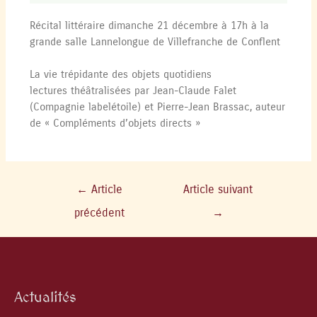
Récital littéraire dimanche 21 décembre à 17h à la
grande salle Lannelongue de Villefranche de Conflent
La vie trépidante des objets quotidiens
lectures théâtralisées par Jean-Claude Falet
(Compagnie labelétoile) et Pierre-Jean Brassac, auteur
de « Compléments d’objets directs »
←
Article
Article suivant
précédent
→
Actualités