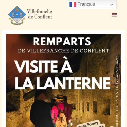
Français
Accueil
2026
juin
9
Nuit Romantique des Plus Beaux Villages de France samedi
27 juin 2026