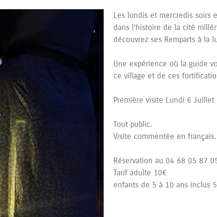
Les lundis et mercredis soirs 
dans l’histoire de la cité mill
découvrez ses Remparts à la l
Une expérience où la guide vou
ce village et de ces fortificatio
Première visite Lundi 6 Juille
Tout public.
Visite commentée en français.
Réservation au 04 68 05 87 0
Tarif adulte 10€
enfants de 5 à 10 ans inclus 