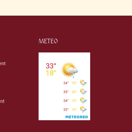
METEO
ent
ent