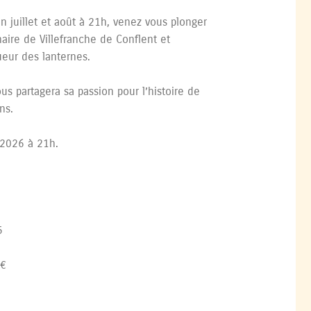
en juillet et août à 21h, venez vous plonger
énaire de Villefranche de Conflent et
ueur des lanternes.
s partagera sa passion pour l’histoire de
ns.
t 2026 à 21h.
5
5€