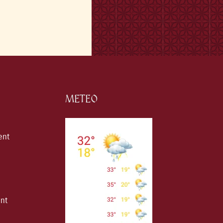
METEO
ent
ent