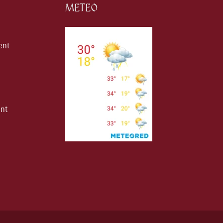
METEO
ent
ent