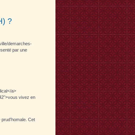
H) ?
-ville/demarches-
ésenté par une
dical</a>
442">vous vivez en
re prud'homale. Cet