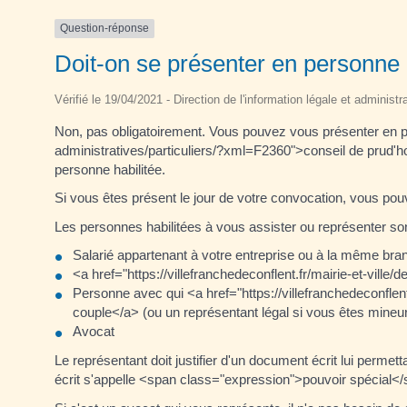
Question-réponse
Doit-on se présenter en personne
Vérifié le 19/04/2021 - Direction de l'information légale et administr
Non, pas obligatoirement. Vous pouvez vous présenter en per
administratives/particuliers/?xml=F2360">conseil de prud
personne habilitée.
Si vous êtes présent le jour de votre convocation, vous pou
Les personnes habilitées à vous assister ou représenter son
Salarié appartenant à votre entreprise ou à la même bran
<a href="https://villefranchedeconflent.fr/mairie-et-vil
Personne avec qui <a href="https://villefranchedeconflen
couple</a> (ou un représentant légal si vous êtes mineu
Avocat
Le représentant doit justifier d'un document écrit lui perme
écrit s'appelle <span class="expression">pouvoir spécial<