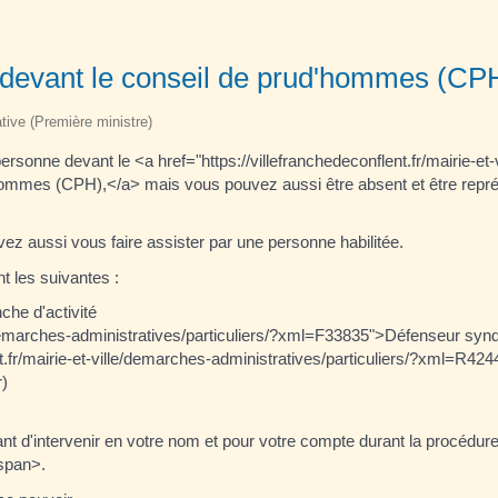
 devant le conseil de prud'hommes (CP
ative (Première ministre)
sonne devant le <a href="https://villefranchedeconflent.fr/mairie-et
'hommes (CPH),</a> mais vous pouvez aussi être absent et être repr
vez aussi vous faire assister par une personne habilitée.
t les suivantes :
che d'activité
le/demarches-administratives/particuliers/?xml=F33835">Défenseur syn
t.fr/mairie-et-ville/demarches-administratives/particuliers/?xml=R42
r)
ttant d'intervenir en votre nom et pour votre compte durant la procédu
/span>.