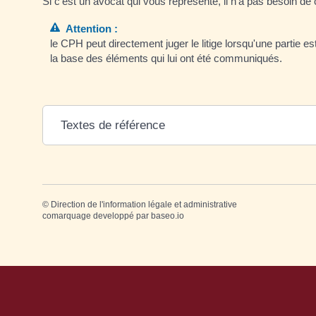
Si c'est un avocat qui vous représente, il n'a pas besoin de 
Attention :
le CPH peut directement juger le litige lorsqu'une partie es
la base des éléments qui lui ont été communiqués.
Textes de référence
©
Direction de l'information légale et administrative
comarquage developpé par
baseo.io