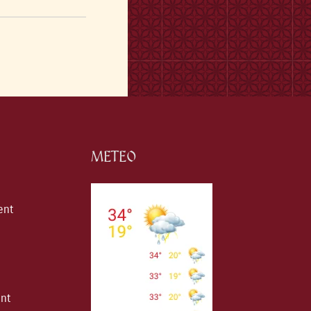
METEO
ent
ent