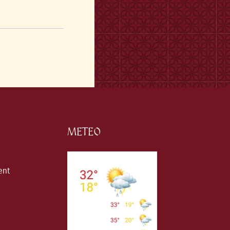
METEO
ent