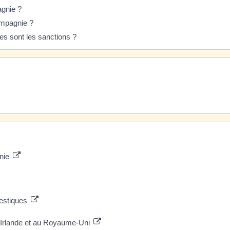
agnie ?
ompagnie ?
es sont les sanctions ?
gnie
mestiques
n Irlande et au Royaume-Uni