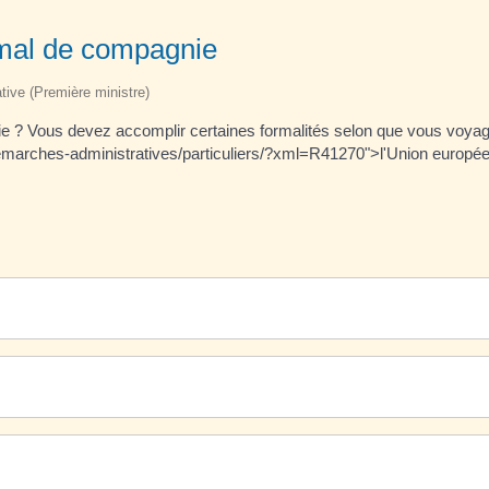
imal de compagnie
ative (Première ministre)
e ? Vous devez accomplir certaines formalités selon que vous voya
le/demarches-administratives/particuliers/?xml=R41270">l'Union europ