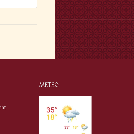
METEO
ent