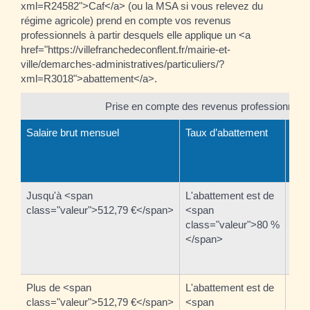
xml=R24582">Caf</a> (ou la MSA si vous relevez du
régime agricole) prend en compte vos revenus
professionnels à partir desquels elle applique un <a
href="https://villefranchedeconflent.fr/mairie-et-
ville/demarches-administratives/particuliers/?
xml=R3018">abattement</a>.
Prise en compte des revenus professionnels
Salaire brut mensuel
Taux d’abattement
Rev
com
cal
Jusqu'à <span
L'abattement est de
La 
class="valeur">512,79 €</span>
<span
com
class="valeur">80 %
cla
</span>
</s
sala
Plus de <span
L'abattement est de
La 
class="valeur">512,79 €</span>
<span
com