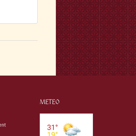
METEO
ent