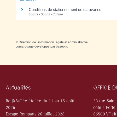
Conditions de stationnement de caravanes
Loisirs - Sports - Culture
©
Direction de l'information légale et administrative
comarquage developpé par
baseo.io
Actualités
OFFICE 
Rotjà Vallée étoilée du 11 au 15 août
33 rue Saint
2026
côté « Porte
Escape Remparts 26 juillet 2026
66500 Villef