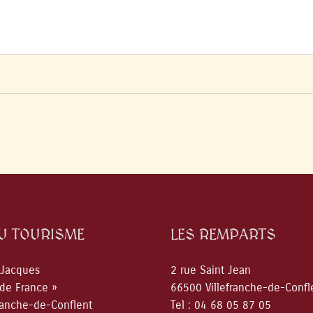
DU TOURISME
LES REMPARTS
 Jacques
2 rue Saint Jean
 de France »
66500 Villefranche-de-Confl
ranche-de-Conflent
Tel : 04 68 05 87 05