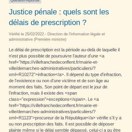
Question-réponse
Justice pénale : quels sont les
délais de prescription ?
Vérifié le 25/02/2022 - Direction de l'information légale et
administrative (Première ministre)
Le délai de prescription est la période au-delà de laquelle il
n'est plus possible de poursuivre l'auteur d'une <a
href="https://villefranchedeconflent.fr/mairie-et-
ville/demarches-administratives/particuliers/?
xml=R10272">infraction</a>. Il dépend du type d'infraction,
de l'existence ou non d'une victime et de son âge au
moment des faits. Son point de départ est le jour de
l'infraction, mais il existe des <span
class="expression">exceptions</span>. Le <a
href="https://villefranchedeconflent.fr/mairie-et-
ville/demarches-administratives/particuliers/?
xml=R1123">procureur de la République</a> vérifie s'il y a
ou non prescription des faits. Il est possible de déposer
plainte même si le délai semble dépassé, celui-ci a pu être