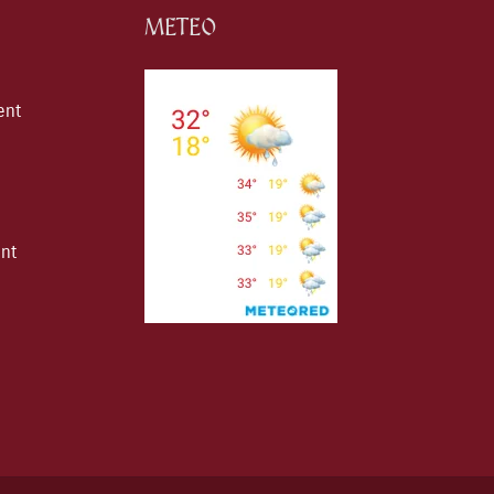
METEO
ent
ent