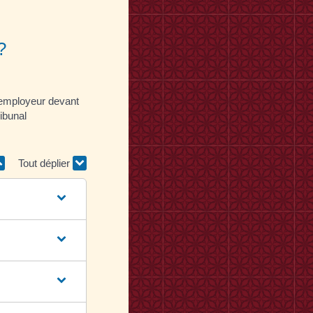
?
n employeur devant
ibunal
Tout déplier