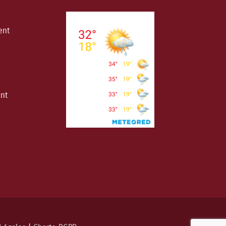
ent
ent