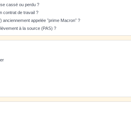
prise cassé ou perdu ?
un contrat de travail ?
PV) anciennement appelée "prime Macron" ?
élèvement à la source (PAS) ?
rer