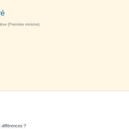
vé
ative (Première ministre)
s différences ?