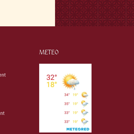
METEO
ent
ent