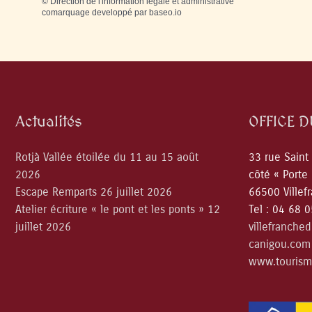
©
Direction de l'information légale et administrative
comarquage developpé par
baseo.io
Actualités
OFFICE 
Rotjà Vallée étoilée du 11 au 15 août
33 rue Saint
2026
côté « Porte
Escape Remparts 26 juillet 2026
66500 Villef
Atelier écriture « le pont et les ponts » 12
Tel : 04 68 
juillet 2026
villefranche
canigou.com
www.tourism