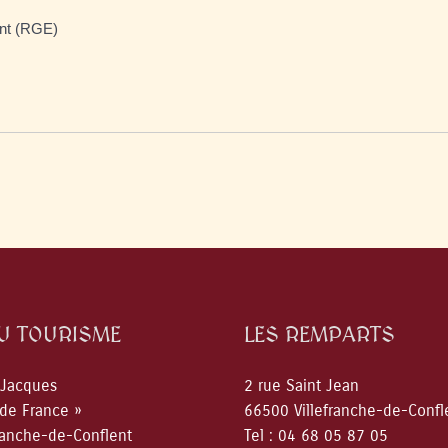
ent (RGE)
DU TOURISME
LES REMPARTS
 Jacques
2 rue Saint Jean
 de France »
66500 Villefranche-de-Confl
ranche-de-Conflent
Tel : 04 68 05 87 05