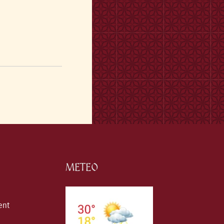
METEO
ent