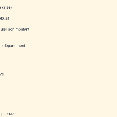
e grise)
abusif
lculer son montant
tre département
ivé
n publique