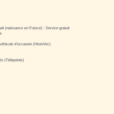
it (naissance en France) - Service gratuit
es
n véhicule d'occasion (HistoVec)
és (Télépoints)