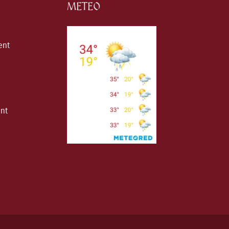
METEO
ent
ent