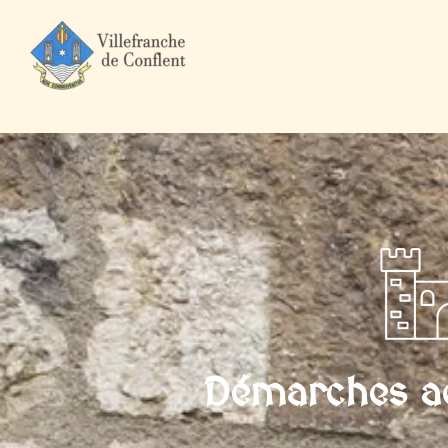
Accueil
Mairie et Ville
Démarches administratives
Professi
Démarches ad