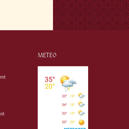
METEO
ent
ent