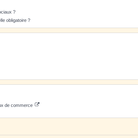
ociaux ?
e obligatoire ?
unaux de commerce