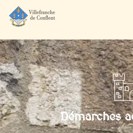
Accueil
Mairie et Ville
Démarches administratives
Professi
Démarches ad