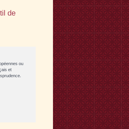
il de
ropéennes ou
ais et
isprudence.