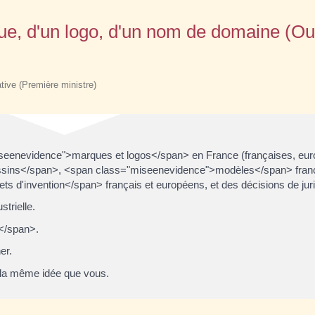
rque, d'un logo, d'un nom de domaine (Out
ative (Première ministre)
iseenevidence">marques et logos</span> en France (françaises, eu
essins</span>, <span class="miseenevidence">modèles</span> franç
s d'invention</span> français et européens, et des décisions de jur
strielle.
</span>.
er.
u la même idée que vous.