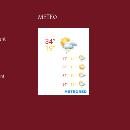
METEO
ent
ent