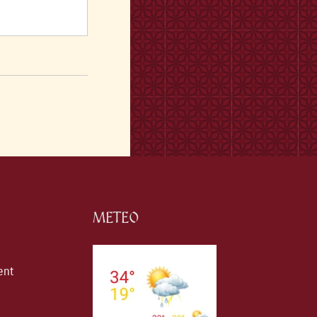
METEO
ent