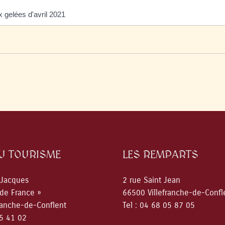
 gelées d'avril 2021
DU TOURISME
LES REMPARTS
 Jacques
2 rue Saint Jean
 de France »
66500 Villefranche-de-Confl
ranche-de-Conflent
Tel : 04 68 05 87 05
05 41 02