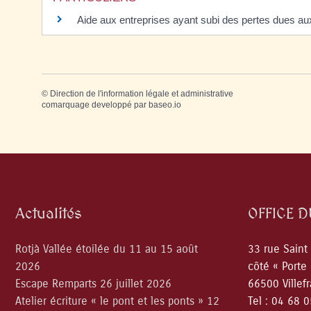
Aide aux entreprises ayant subi des pertes dues aux
©
Direction de l'information légale et administrative
comarquage developpé par
baseo.io
Actualités
OFFICE 
Rotjà Vallée étoilée du 11 au 15 août
33 rue Saint
2026
côté « Porte
Escape Remparts 26 juillet 2026
66500 Villef
Atelier écriture « le pont et les ponts » 12
Tel : 04 68 