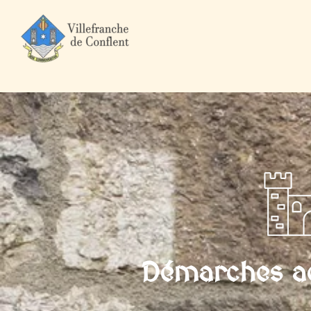
Accueil
Mairie et Ville
Démarches administratives
Professi
Démarches ad