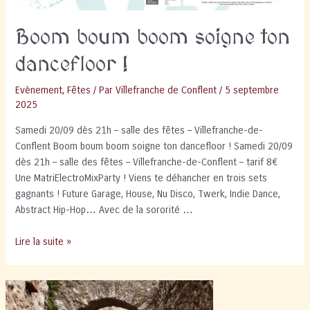
Boom boum boom soigne ton
dancefloor !
Evènement
,
Fêtes
/ Par
Villefranche de Conflent
/
5 septembre
2025
Samedi 20/09 dès 21h – salle des fêtes – Villefranche-de-
Conflent Boom boum boom soigne ton dancefloor ! Samedi 20/09
dès 21h – salle des fêtes – Villefranche-de-Conflent – tarif 8€
Une MatriElectroMixParty ! Viens te déhancher en trois sets
gagnants ! Future Garage, House, Nu Disco, Twerk, Indie Dance,
Abstract Hip-Hop… Avec de la sororité …
Boom
Lire la suite »
boum
boom
soigne
ton