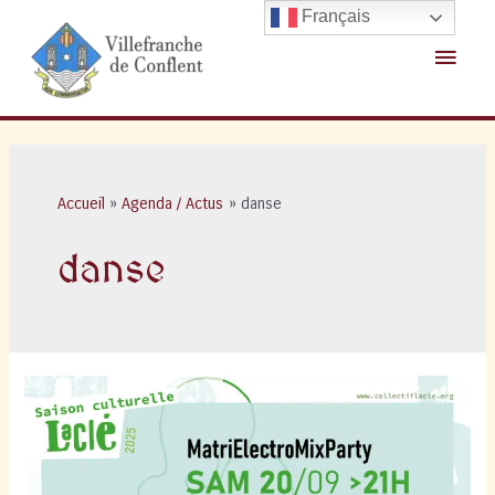
Aller
Français
au
Menu
contenu
princ
Accueil
Agenda / Actus
danse
danse