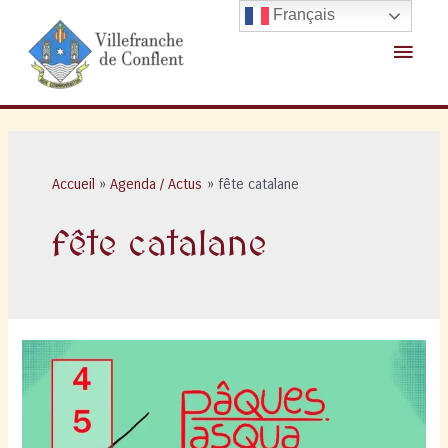
Aller
Français
au
Menu
contenu
princ
Accueil
Agenda / Actus
fête catalane
fête catalane