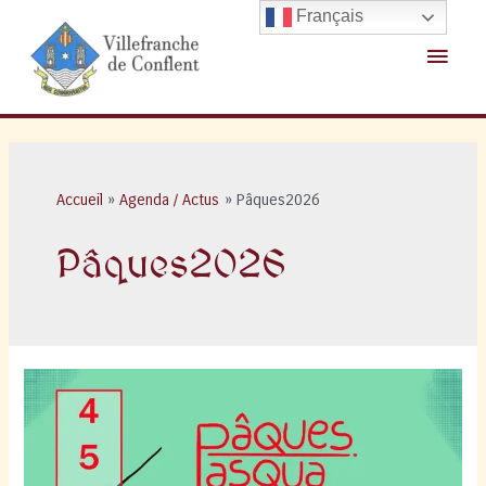
Aller
Français
au
Menu
contenu
princ
Accueil
Agenda / Actus
Pâques2026
Pâques2026