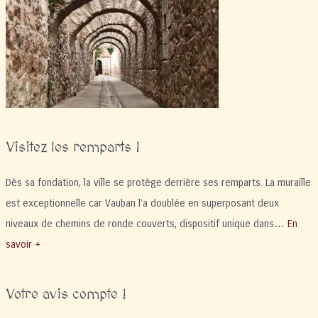
de
Conflent
du
4
au
6
avril
2026
Visitez les remparts !
Dès sa fondation, la ville se protège derrière ses remparts. La muraille
est exceptionnelle car Vauban l’a doublée en superposant deux
niveaux de chemins de ronde couverts, dispositif unique dans…
En
savoir +
Votre avis compte !